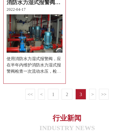
消防水力湿式报警阀的维护作用
2022-04-17
使用消防水力湿式报警阀，应
在半年内维护消防水力湿式报
警阀检查一次流动水压，检查
时打开放水阀，警铃发出报警
声响，压力表所显示压力值不
应...
<<
<
1
2
3
>
>>
行业新闻
INDUSTRY NEWS