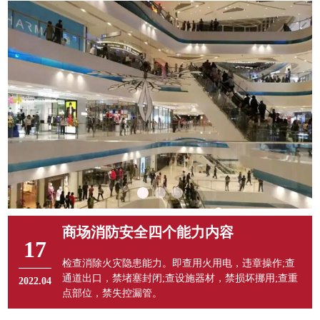
商场消防安全四个能力内容
17
检查消除火灾隐患能力。即查用火用电，违章操作;查
通道出口，禁堵塞封闭;查设施器材，禁损坏挪用;查重
2022.04
点部位，禁失控漏管。