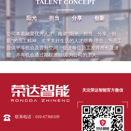
TALENT CONCEPT
阳光
担当
分享
创新
公司本着融聚优秀人才，推举“阳光、担当、分享、创
新”的员工精神、追求美好生活的人才培养 理念，为员工
提供平等机会及晋升空间，促进每位员工发挥所长及潜
能，并有机会通过期权激励成 为公司的主人。
关注荣达智能官方微信
联系电话：010-67360109