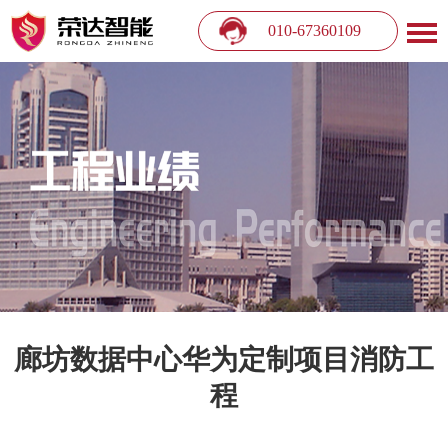
010-67360109
廊坊数据中心华为定制项目消防工
程